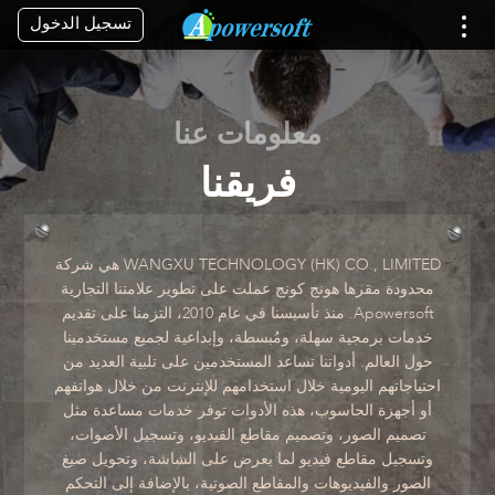
تسجيل الدخول
معلومات عنا
فريقنا
WANGXU TECHNOLOGY (HK) CO., LIMITED هي شركة
محدودة مقرها هونج كونج عملت على تطوير علامتنا التجارية
Apowersoft. منذ تأسيسنا في عام 2010، التزمنا على تقديم
خدمات برمجية سهلة، ومُبسطة، وإبداعية لجميع مستخدمينا
حول العالم. أدواتنا تساعد المستخدمين على تلبية العديد من
احتياجاتهم اليومية خلال استخدامهم للإنترنت من خلال هواتفهم
أو أجهزة الحاسوب، هذه الأدوات توفر خدمات مساعدة مثل
تصميم الصور، وتصميم مقاطع الفيديو، وتسجيل الأصوات،
وتسجيل مقاطع فيديو لما يعرض على الشاشة، وتحويل صيغ
الصور والفيديوهات والمقاطع الصوتية، بالإضافة إلى التحكم