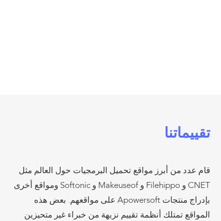
أكثر من 600,000 مستخدم نشط يوميًا!
تقييماتنا
قام عدد من أبرز مواقع تحميل البرمجيات حول العالم مثل
CNET و Filehippo و Makeuseof و Softonic ومواقع أخرى
بإدراج منتجات Apowersoft على مواقعهم. بعض هذه
المواقع تمتلك أنظمة تقييم نزيهة من خبراء غير متحيزين